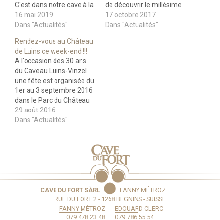
C'est dans notre cave à la
de découvrir le millésime
rue du Martheray 16 -
16 mai 2019
2017 qui est actuellement
17 octobre 2017
1268 Begnins C'est la
Dans "Actualités"
en fin de première
Dans "Actualités"
dégustation du millésime
fermentation. Au menu
Rendez-vous au Château
2018 C'est la découverte
du week-end, il y aura:
de Luins ce week-end !!!
de mets thaïlandais
dégustation du millésime
A l'occasion des 30 ans
Informations pratiques:
2017 en devenir
du Caveau Luins-Vinzel
Un forfait de CHF 30.- /…
dégustation du millésime
une fête est organisée du
2016 Comme animations:
1er au 3 septembre 2016
un…
dans le Parc du Château
de Luins. La Cave du Fort
29 août 2016
aura un stand de
Dans "Actualités"
dégustation le vendredi 2
septembre de 16h00 à
20h00 et le samedi 3
septembre de 10h30 à
20h00.…
CAVE DU FORT SÀRL
FANNY MÉTROZ
RUE DU FORT 2 - 1268 BEGNINS - SUISSE
FANNY MÉTROZ
EDOUARD CLERC
079 478 23 48
079 786 55 54