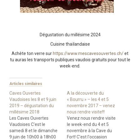
Dégustation du millésime 2024
Cuisine thaïlandaise
Achète ton verre sur
https://www.mescavesouvertes.ch/
et
tu auras les transports publiques vaudois gratuits pour tout le
week-end.
Articles similaires
Caves Ouvertes
A la découverte du
Vaudoises les 8 et 9 juin
« Bourru » – les 4 et 5
2019 – dégustation du
novembre 2017 – venez
millésime 2018
nous rendre visite!!!
Les Caves Ouvertes
Venez nous rendre visite
Vaudoises C'est le
le week-end du 4 et 5
samedi 8 et le dimanche
novembre à la Cave du
9 juin de 10h00 à 18h00
Fort! C'est l'occasion