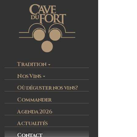
Tradition
Nos Vins
Où déguster nos vins?
Commander
Agenda 2026
Actualités
Contact