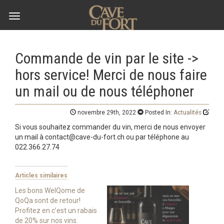
Toggle
navigation
Commande de vin par le site ->
hors service! Merci de nous faire
un mail ou de nous téléphoner
novembre 29th, 2022
Posted In:
Actualités
Si vous souhaitez commander du vin, merci de nous envoyer
un mail à
contact@cave-du-fort.ch
ou par téléphone au
022.366.27.74
Articles similaires
Les bons WelQome de
QoQa sont de retour!
Profitez en c’est un rabais
de 20% sur nos vins.