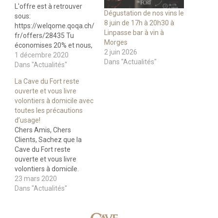
L'offre est à retrouver
Dégustation de nos vins le
sous:
8 juin de 17h à 20h30 à
https://welqome.qoqa.ch/
Linpasse bar à vin à
fr/offers/28435 Tu
Morges
économises 20% et nous,
2 juin 2026
nous gagnons 10%! Tout
1 décembre 2020
Dans "Actualités"
le monde est gagnant.
Dans "Actualités"
Merci pour ton soutien!
La Cave du Fort reste
ouverte et vous livre
volontiers à domicile avec
toutes les précautions
d’usage!
Chers Amis, Chers
Clients, Sachez que la
Cave du Fort reste
ouverte et vous livre
volontiers à domicile.
Vous pouvez passer
23 mars 2020
commande via notre site
Dans "Actualités"
ou par téléphone au
022.366.27.74. Nous nous
réjouissions de temps